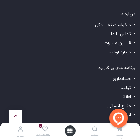
درباره ما
درخواست نمایندگی
تماس با ما
قوانین مقررات
درباره اودوو
برنامه های پر کاربرد
حسابداری
تولید
CRM
منابع انسانی
انبار
سایت ساز
0
صفحه
جستجو
علاقه‌مندی‌ها
حساب
لینک های مفید
اصلی