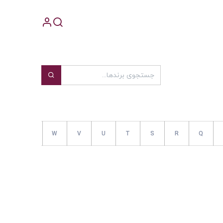
قیمت
Y
X
W
V
U
T
S
R
Q