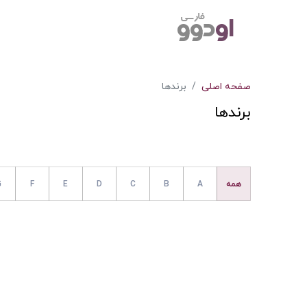
صفحه اصلی
برندها
برندها
همه
A
B
C
D
E
F
G