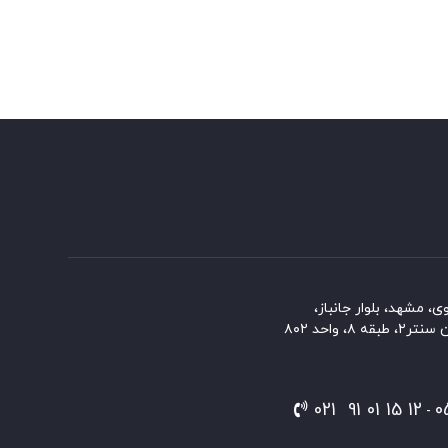
، مشهد، بلوار جانباز،
۸، واحد ۸۰۲
​
12 15 01 91 021
-