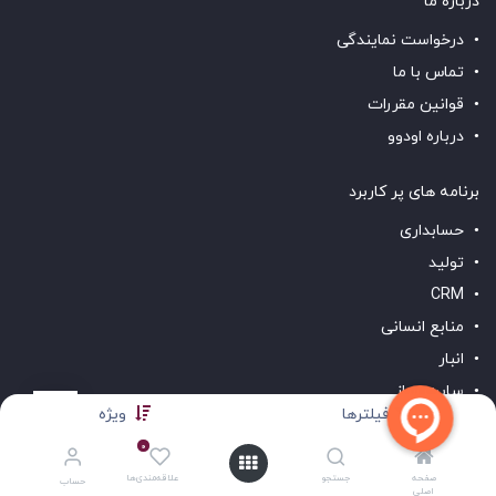
درباره ما
درخواست نمایندگی
تماس با ما
قوانین مقررات
درباره اودوو
برنامه های پر کاربرد
حسابداری
تولید
CRM
منابع انسانی
انبار
سایت ساز
فیلترها
ویژه
لینک های مفید
0
صفحه
جستجو
علاقه‌مندی‌ها
نسخه دمو
حساب
اصلی