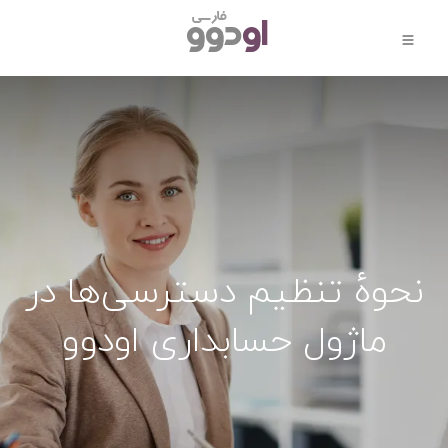
نحوهٔ تنظیم دسترسی‌ها در
ماژول حسابداری اودوو